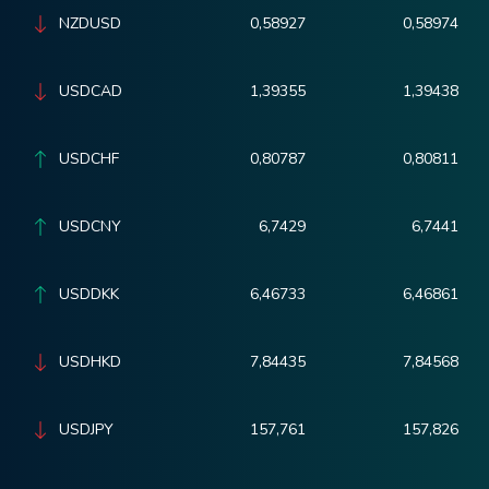
NZDUSD
0,58927
0,58974
USDCAD
1,39355
1,39438
USDCHF
0,80787
0,80811
USDCNY
6,7429
6,7441
USDDKK
6,46733
6,46861
USDHKD
7,84435
7,84568
USDJPY
157,761
157,826