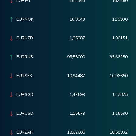
EURJPY
182,346
182,450
EURNOK
10,9843
11,0030
EURNZD
1,95987
1,96151
EURRUB
95,56000
95,66250
EURSEK
10,94487
10,96650
EURSGD
1,47699
1,47875
EURUSD
1,15579
1,15590
EURZAR
18,62685
18,68032