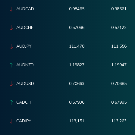
AUDCAD
0,98465
0,98561
AUDCHF
0,57086
0,57122
AUDJPY
111,478
111,556
AUDNZD
1,19827
1,19947
AUDUSD
0,70663
0,70685
CADCHF
0,57936
0,57995
CADJPY
113,151
113,263