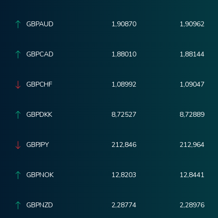
GBPAUD
1,90870
1,90962
GBPCAD
1,88010
1,88144
GBPCHF
1,08992
1,09047
GBPDKK
8,72527
8,72889
GBPJPY
212,846
212,964
GBPNOK
12,8203
12,8441
GBPNZD
2,28774
2,28976