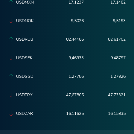
USDMXN
17,1237
17,1482
USDNOK
9,5026
9,5193
USDRUB
82,44486
82,61702
USDSEK
9,46933
9,48797
USDSGD
1,27786
1,27926
USDTRY
47,67805
47,73321
USDZAR
16,11625
16,15935