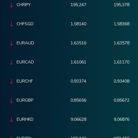
CHFJPY
195,247
195,378
CHFSGD
1,58140
1,58368
EURAUD
1,63516
1,63578
EURCAD
1,61061
1,61170
EURCHF
0,93374
0,93408
EURGBP
0,85656
0,85672
EURHKD
9,06628
9,06876