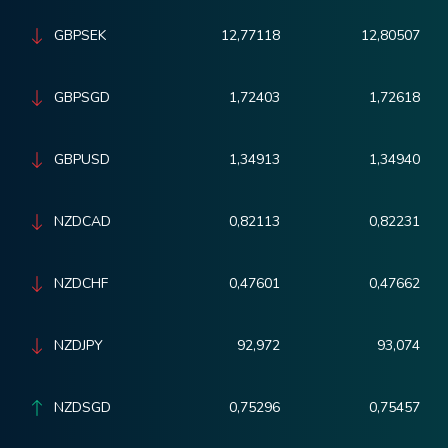
GBPSEK
12,77118
12,80507
GBPSGD
1,72403
1,72618
GBPUSD
1,34913
1,34940
NZDCAD
0,82113
0,82231
NZDCHF
0,47601
0,47662
NZDJPY
92,972
93,074
NZDSGD
0,75296
0,75457