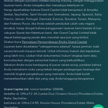
relevan dengan yurisdiksi mereka masing-masing. Dengan menggunakan
layanan kami, Anda mengakui dan menyetujui ketentuan ini.
Harap diperhatikan bahwa Grand Capital tidak beroperasi di Amerika
Serikat, Seychelles, Saint Vincent dan Grenadines, Jepang, Spanyol, Italia,
Prancis, Jerman, Portugal, Denmark, Estonia, Slovenia, Yunani, Malaysia,
dan Federasi Rusia. Jika Anda adalah penduduk salah satu negara
tersebut, harap diingat bahwa penggunaan layanan kami berada di luar
cakupan Syarat dan Ketentuan kami, dan Grand Capital Limited tidak
dapat bertanggung jawab atas masalah apa pun yang timbul.
Silakan baca
Pernyataan Pengungkapan Risiko Grand Capital
.
Layanan kami disediakan "sebagaimana adanya", tanpa jaminan, baik
secara tersurat maupun tersirat. Untuk informasi hukum dan kepatuhan
yang lebih rinci, silakan lihat dokumentasi hukum lengkap kami atau
konsultasikan dengan penasihat hukum yang berkualifikasi.
Sebelum Anda mulai berdagang di pasar valuta asing, pastikan bahwa
Anda memahami risiko yang terkait dengan perdagangan leverage dan
memiliki tingkat pengetahuan yang memadai. Anda tidak boleh
mempertaruhkan lebih dari yang siap Anda tanggung kerugiannya.
Grand Capital Ltd
, nomor terdaftar: 036046,
terdaftar di: Office F2-2A | Lantai Dua | Oceanic House | Providence Estate,
Mahe, Seychelles,
berlokasi di: Office C4-R5, Xvision House, Providence Estate, Mahe,
Seychelles