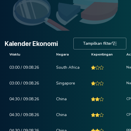
Kalender Ekonomi
Tampilkan filter
Waktu
Negara
Kepentingan
Ac
03:00 / 09.08.26
South Africa
Na
03:00 / 09.08.26
Singapore
Na
04:30 / 09.08.26
China
CP
04:30 / 09.08.26
China
CPI
04:30 / 09.08.26
China
PPI