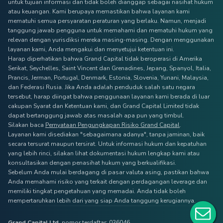
untuk tujuan informasi dan tidak boleh dianggap sebagai nasihat hukum
atau keuangan. Kami berupaya memastikan bahwa layanan kami
mematuhi semua persyaratan peraturan yang berlaku. Namun, menjadi
tanggung jawab pengguna untuk memahami dan mematuhi hukum yang
relevan dengan yurisdiksi mereka masing-masing. Dengan menggunakan
layanan kami, Anda mengakui dan menyetujui ketentuan ini.
Harap diperhatikan bahwa Grand Capital tidak beroperasi di Amerika
Serikat, Seychelles, Saint Vincent dan Grenadines, Jepang, Spanyol, Italia,
Prancis, Jerman, Portugal, Denmark, Estonia, Slovenia, Yunani, Malaysia,
dan Federasi Rusia. Jika Anda adalah penduduk salah satu negara
tersebut, harap diingat bahwa penggunaan layanan kami berada di luar
cakupan Syarat dan Ketentuan kami, dan Grand Capital Limited tidak
dapat bertanggung jawab atas masalah apa pun yang timbul.
Silakan baca
Pernyataan Pengungkapan Risiko Grand Capital
.
Layanan kami disediakan "sebagaimana adanya", tanpa jaminan, baik
secara tersurat maupun tersirat. Untuk informasi hukum dan kepatuhan
yang lebih rinci, silakan lihat dokumentasi hukum lengkap kami atau
konsultasikan dengan penasihat hukum yang berkualifikasi.
Sebelum Anda mulai berdagang di pasar valuta asing, pastikan bahwa
Anda memahami risiko yang terkait dengan perdagangan leverage dan
memiliki tingkat pengetahuan yang memadai. Anda tidak boleh
mempertaruhkan lebih dari yang siap Anda tanggung kerugiannya.
Grand Capital Ltd
, nomor terdaftar: 036046,