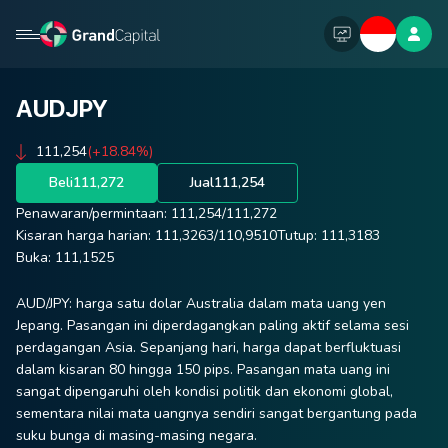
AUDJPY
111,254
(+18.84%)
Beli
111,272
Jual
111,254
Penawaran/permintaan:
111,254
/
111,272
Kisaran harga harian:
111,3263
/
110,9510
Tutup:
111,3183
Buka:
111,1525
AUD/JPY: harga satu dolar Australia dalam mata uang yen
Jepang. Pasangan ini diperdagangkan paling aktif selama sesi
perdagangan Asia. Sepanjang hari, harga dapat berfluktuasi
dalam kisaran 80 hingga 150 pips. Pasangan mata uang ini
sangat dipengaruhi oleh kondisi politik dan ekonomi global,
sementara nilai mata uangnya sendiri sangat bergantung pada
suku bunga di masing-masing negara.