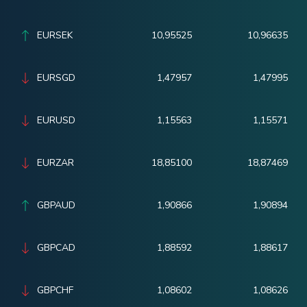
EURSEK
10,95525
10,96635
EURSGD
1,47957
1,47995
EURUSD
1,15563
1,15571
EURZAR
18,85100
18,87469
GBPAUD
1,90866
1,90894
GBPCAD
1,88592
1,88617
GBPCHF
1,08602
1,08626