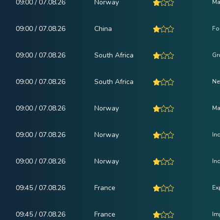
09:00 / 07.08.26
Norway
Ma
09:00 / 07.08.26
China
Fo
09:00 / 07.08.26
South Africa
Gr
09:00 / 07.08.26
South Africa
Ne
09:00 / 07.08.26
Norway
Ma
09:00 / 07.08.26
Norway
In
09:00 / 07.08.26
Norway
In
09:45 / 07.08.26
France
Ex
09:45 / 07.08.26
France
Im