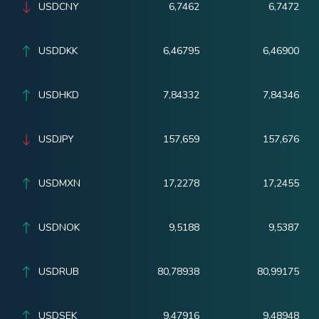
USDCNY
6,7462
6,7472
USDDKK
6,46795
6,46900
USDHKD
7,84332
7,84346
USDJPY
157,659
157,676
USDMXN
17,2278
17,2455
USDNOK
9,5188
9,5387
USDRUB
80,78938
80,99175
USDSEK
9,47916
9,48948