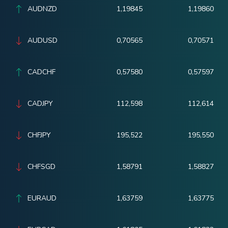
AUDNZD
1,19845
1,19860
AUDUSD
0,70565
0,70571
CADCHF
0,57580
0,57597
CADJPY
112,598
112,614
CHFJPY
195,522
195,550
CHFSGD
1,58791
1,58827
EURAUD
1,63759
1,63775