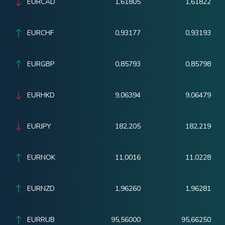
EURCAD
1,61805
1,61822
EURCHF
0,93177
0,93193
EURGBP
0,85793
0,85798
EURHKD
9,06394
9,06479
EURJPY
182,205
182,219
EURNOK
11,0016
11,0228
EURNZD
1,96260
1,96281
EURRUB
95,56000
95,66250