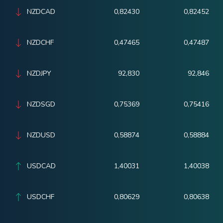
NZDCAD
0,82430
0,82452
NZDCHF
0,47465
0,47487
NZDJPY
92,830
92,846
NZDSGD
0,75369
0,75416
NZDUSD
0,58874
0,58884
USDCAD
1,40031
1,40038
USDCHF
0,80629
0,80638