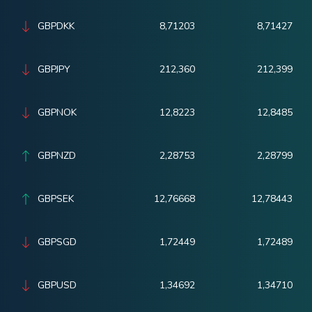
GBPDKK
8,71203
8,71427
GBPJPY
212,360
212,399
GBPNOK
12,8223
12,8485
GBPNZD
2,28753
2,28799
GBPSEK
12,76668
12,78443
GBPSGD
1,72449
1,72489
GBPUSD
1,34692
1,34710