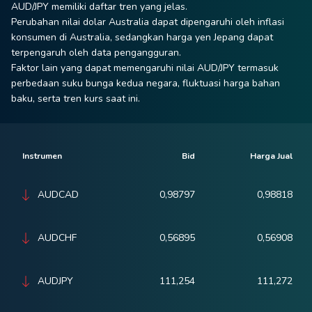
AUD/JPY memiliki daftar tren yang jelas.
Perubahan nilai dolar Australia dapat dipengaruhi oleh inflasi
konsumen di Australia, sedangkan harga yen Jepang dapat
terpengaruh oleh data pengangguran.
Faktor lain yang dapat memengaruhi nilai AUD/JPY termasuk
perbedaan suku bunga kedua negara, fluktuasi harga bahan
baku, serta tren kurs saat ini.
Instrumen
Bid
Harga Jual
AUDCAD
0,98797
0,98818
AUDCHF
0,56895
0,56908
AUDJPY
111,254
111,272