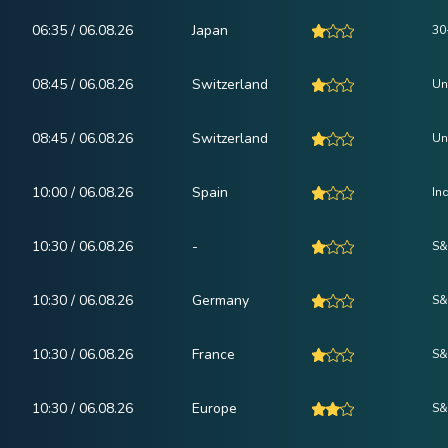
06:35 / 06.08.26
Japan
30
08:45 / 06.08.26
Switzerland
Un
08:45 / 06.08.26
Switzerland
Un
10:00 / 06.08.26
Spain
In
10:30 / 06.08.26
-
S&
10:30 / 06.08.26
Germany
S&
10:30 / 06.08.26
France
S&
10:30 / 06.08.26
Europe
S&